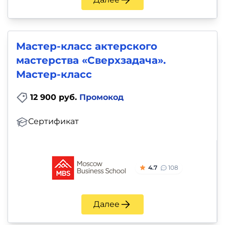
и
саморазвитие
Прочее
Мастер-класс актерского
мастерства «Сверхзадача».
Репетиторы
Мастер-класс
Тесты
12 900 руб.
Промокод
на
Сертификат
профориентацию
4.7
108
Далее