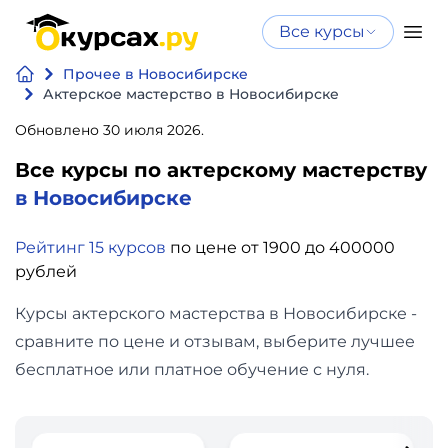
Все курсы
Нейросеть
Все курсы
Прочее в Новосибирске
Нейросеть и ИИ
и ИИ
Актерское мастерство в Новосибирске
Курсы по
Обновлено 30 июля 2026.
Программирование
искусственному
Все курсы по актерскому мастерству
интеллекту
Бизнес
в Новосибирске
Курсы по нейросетям
и
Бесплатно
Рейтинг 15 курсов
по цене от 1900 до 400000
финансы
рублей
Дизайн
Курсы актерского мастерства в Новосибирске -
сравните по цене и отзывам, выберите лучшее
Аналитика
бесплатное или платное обучение с нуля.
Видео,