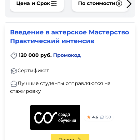
фото,
Цена и Срок
По стоимости
аудио
Маркетинг
Введение в актерское Мастерство
Практический интенсив
Иностранный
язык
120 000 руб.
Промокод
Для
Сертификат
детей
Лучшие студенты отправляются на
стажировку
Красота,
здоровье,
фитнес
4.6
150
Психология
Далее