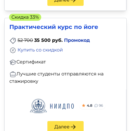
и
саморазвитие
Скидка 33%
Прочее
Практический курс по йоге
52 700
35 500 руб.
Промокод
Репетиторы
Купить со скидкой
Тесты
Сертификат
на
Лучшие студенты отправляются на
профориентацию
стажировку
4.8
96
Далее