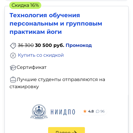
фото,
Скидка 16%
аудио
Технология обучения
персональным и групповым
Маркетинг
практикам йоги
Иностранный
36 300
30 500 руб.
Промокод
язык
Купить со скидкой
Для
Сертификат
детей
Лучшие студенты отправляются на
стажировку
Красота,
здоровье,
фитнес
4.8
96
Психология
Далее