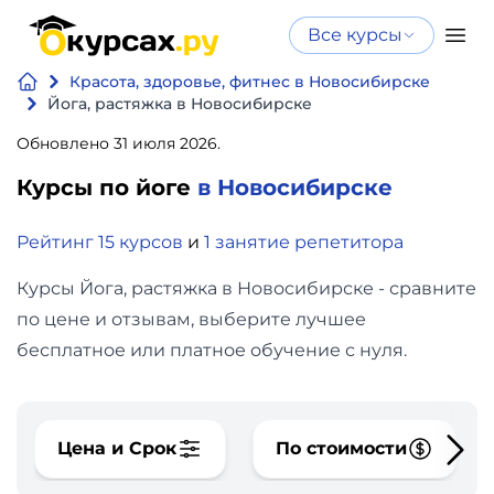
Все курсы
Нейросеть
Все курсы
Красота, здоровье, фитнес в Новосибирске
Нейросеть и ИИ
и ИИ
Йога, растяжка в Новосибирске
Курсы по
Обновлено 31 июля 2026.
Программирование
искусственному
Курсы по йоге
в Новосибирске
интеллекту
Бизнес
Курсы по нейросетям
Рейтинг 15 курсов
и
1 занятие репетитора
и
Бесплатно
финансы
Курсы Йога, растяжка в Новосибирске - сравните
по цене и отзывам, выберите лучшее
Дизайн
бесплатное или платное обучение с нуля.
Аналитика
Цена и Срок
По стоимости
Видео,