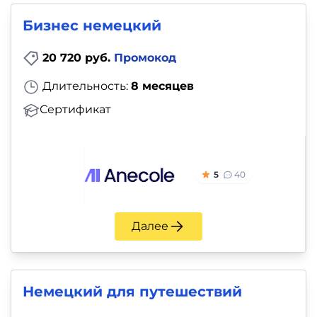
и
Бизнес немецкий
саморазвитие
20 720 руб.
Промокод
Прочее
Длительность:
8 месяцев
Репетиторы
Сертификат
Тесты
на
5
40
профориентацию
Далее
Немецкий для путешествий