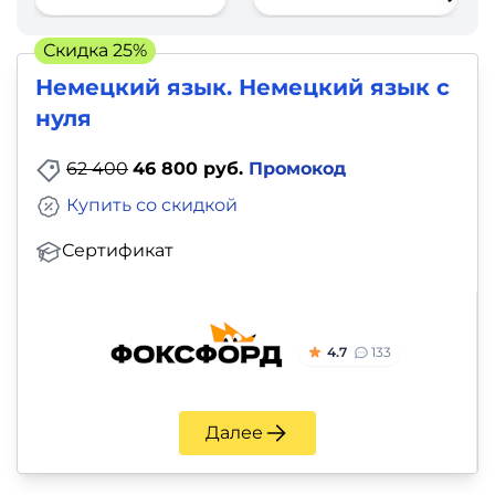
фото,
аудио
Скидка 25%
Немецкий язык. Немецкий язык с
Маркетинг
нуля
Иностранный
62 400
46 800 руб.
Промокод
язык
Купить со скидкой
Для
Сертификат
детей
Красота,
4.7
133
здоровье,
фитнес
Далее
Психология