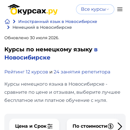
Все курсы
Нейросеть
Все курсы
Иностранный язык в Новосибирске
Нейросеть и ИИ
и ИИ
Немецкий в Новосибирске
Курсы по
Обновлено 30 июля 2026.
Программирование
искусственному
Курсы по немецкому языку
в
интеллекту
Бизнес
Новосибирске
Курсы по нейросетям
и
Бесплатно
Рейтинг 12 курсов
и
24 занятия репетитора
финансы
Курсы немецкого языка в Новосибирске -
Дизайн
сравните по цене и отзывам, выберите лучшее
бесплатное или платное обучение с нуля.
Аналитика
Видео,
Цена и Срок
По стоимости