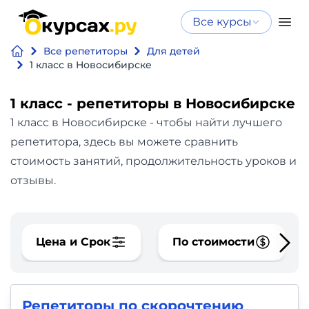
Все курсы
Нейросеть
Все курсы
Все репетиторы
Для детей
Нейросеть и ИИ
и ИИ
1 класс в Новосибирске
Курсы по
Программирование
искусственному
1 класс - репетиторы в Новосибирске
интеллекту
1 класс в Новосибирске - чтобы найти лучшего
Бизнес
Курсы по нейросетям
репетитора, здесь вы можете сравнить
и
Бесплатно
стоимость занятий, продолжительность уроков и
финансы
отзывы.
Дизайн
Цена и Срок
По стоимости
Аналитика
Видео,
Репетиторы по скорочтению