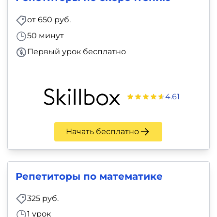
фото,
аудио
от 650 руб.
50 минут
Маркетинг
Первый урок бесплатно
Иностранный
язык
4.61
Для
детей
Начать бесплатно
Красота,
здоровье,
Репетиторы по математике
фитнес
325 руб.
Психология
1 урок